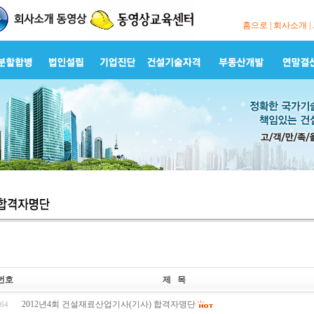
홈으로
|
회사소개
|
번호
제 목
2012년4회 건설재료산업기사(기사) 합격자명단
64